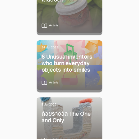
เลนส์บด?
Article
24 Jul 2022
6 Unusual inventors
who turn everyday
objects into smiles
Article
8 Jul 2022
ถ้วยรางวัล The One
and Only