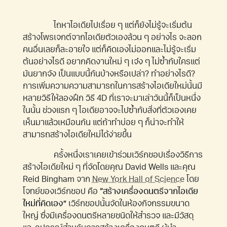
ไถหาไอเดียไปเรื่อย ๆ แต่ก็ยังไม่รู้จะเริ่มต้น
สร้างโพรเจกต์จากไอเดียตัวเองล้วน ๆ อย่างไร จะลอก
คนอื่นเลยก็ละอายใจ แต่ก็คิดเองไม่ออกและไม่รู้จะเริ่ม
ต้นอย่างไรดี อยากคิดงานใหม่ ๆ เจ๋ง ๆ ไม่ซ้ำกับใครแต่
มันยากจัง เป็นแบบนี้กันบ้างหรือเปล่า? ทำอย่างไรดี?
การเพิ่มความความสามารถในการสร้างไอเดียใหม่นั้นมี
หลายวิธีให้ลองฝึก วิธี 4D ที่เราจะมาเล่าวันนี้ก็เป็นหนึ่ง
ในนั้น ช่วงแรก ๆ ไอเดียอาจจะไปซ้ำกับสิ่งที่ตัวเองเคย
เห็นมาแล้วเหมือนกัน แต่ถ้าทำบ่อย ๆ ก็น่าจะทำให้
สามารถสร้างไอเดียใหม่ได้ง่ายขึ้น
ครั้งหนึ่งเราเคยเข้าร่วมเวิร์กชอปเรื่องวิธีการ
สร้างไอเดียใหม่ ๆ ที่จัดโดยคุณ David Wells และคุณ
Reid Bingham จาก
New York Hall of Science
โดย
โจทย์ของเวิร์กชอป คือ
“สร้างเครื่องดนตรีจากไอเดีย
ใหม่ที่คิดเอง”
เวิร์กชอปนั้นจัดในห้องกิจกรรมขนาด
ใหญ่ ซึ่งมีเครื่องดนตรีหลายชนิดให้สำรวจ และมีวัสดุ