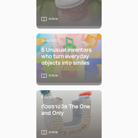
Article
24 Jul 2022
6 Unusual inventors
who turn everyday
objects into smiles
Article
8 Jul 2022
ถ้วยรางวัล The One
and Only
Article