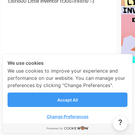
เวิร์กชอป Little Inventor ทั่วประเทศไทย :-)
We use cookies
USE
We use cookies to improve your experience and
'S 
performance on our website. You can manage your
INV
preferences by clicking "Change Preferences".
Accept All
U
Change Preferences
?
2
-